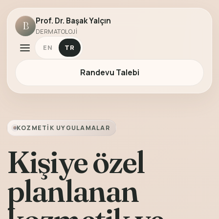
Prof. Dr. Başak Yalçın
B
DERMATOLOJI
EN
TR
Randevu Talebi
KOZMETIK UYGULAMALAR
Kişiye özel
planlanan