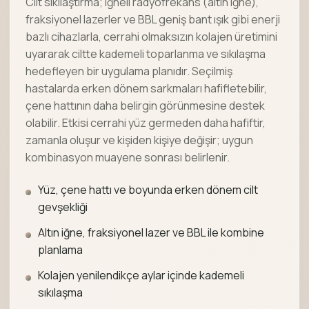
Cilt sıkılaştırma; iğneli radyofrekans (altın iğne),
fraksiyonel lazerler ve BBL geniş bant ışık gibi enerji
bazlı cihazlarla, cerrahi olmaksızın kolajen üretimini
uyararak ciltte kademeli toparlanma ve sıkılaşma
hedefleyen bir uygulama planıdır. Seçilmiş
hastalarda erken dönem sarkmaları hafifletebilir,
çene hattının daha belirgin görünmesine destek
olabilir. Etkisi cerrahi yüz germeden daha hafiftir,
zamanla oluşur ve kişiden kişiye değişir; uygun
kombinasyon muayene sonrası belirlenir.
Yüz, çene hattı ve boyunda erken dönem cilt
gevşekliği
Altın iğne, fraksiyonel lazer ve BBL ile kombine
planlama
Kolajen yenilendikçe aylar içinde kademeli
sıkılaşma