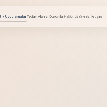
ik Uygulamalar
Tedavi Alanları
Durumlar
Hakkında
Yayınlar
İletişim
, Çankaya Ankara kozmetik dermatoloji