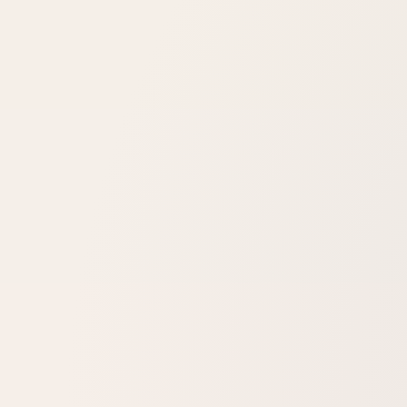
İyileşme ne kadar sürer?
Kaç seans gerekir?
Koyu ten için lazer peeling güvenli mi?