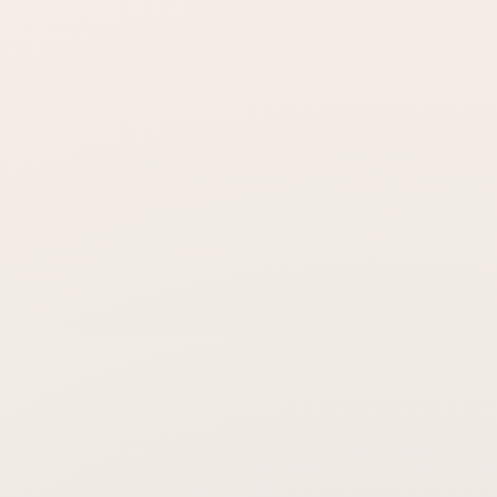
Lazerle saç tedavisi ağrılı mıdır?