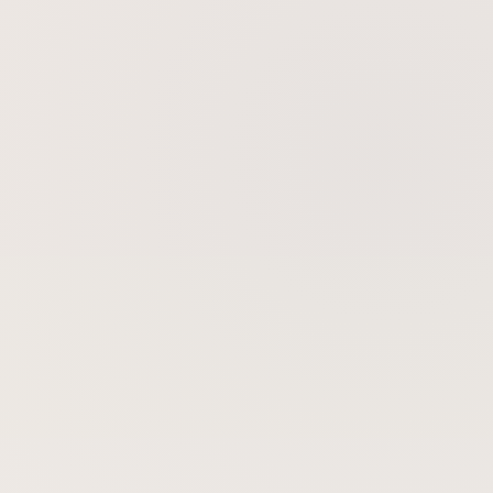
Cilt Sıkılaştırma
Cilt Gençleştirme
Altın İğne (İğneli Radyofrekans)
BBL Geniş Bant Işık Tedavisi