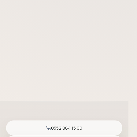
Prof. Dr. Başak Yalçın, Ankara Çankaya'da kozmetik ve klinik der
0552 884 15 00