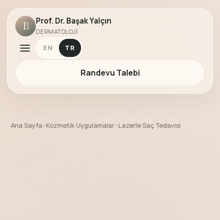
Prof. Dr. Başak Yalçın
B
DERMATOLOJI
EN
TR
Randevu Talebi
Ana Sayfa
›
Kozmetik Uygulamalar
›
Lazerle Saç Tedavisi
Lazerle Saç Tedavisi - Prof. Dr. Başak