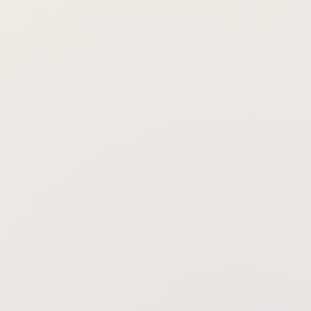
Lazer tedavisi diğer saç dökülmesi
tedavilerimin yerini alabilir mi?
Olası bir değişikliği ne kadar sürede
görebilirim?
Tedaviyi bırakırsam sonuçlar kalıcı
olur mu?